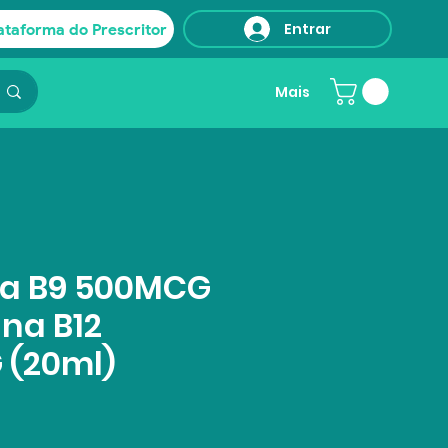
Entrar
ataforma do Prescritor
Mais
na B9 500MCG
ina B12
 (20ml)
Preço