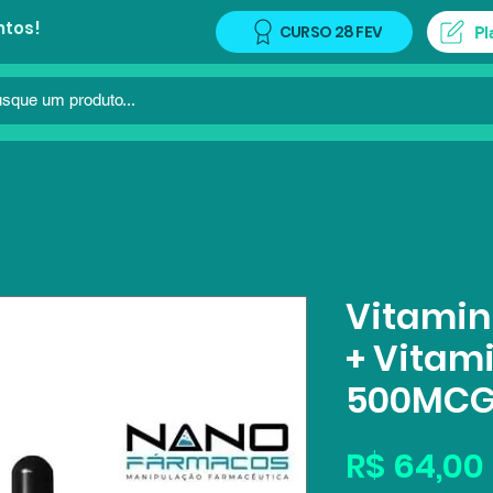
ntos!
CURSO 28 FEV
Pl
Vitami
+ Vitam
500MCG
R$ 64,00