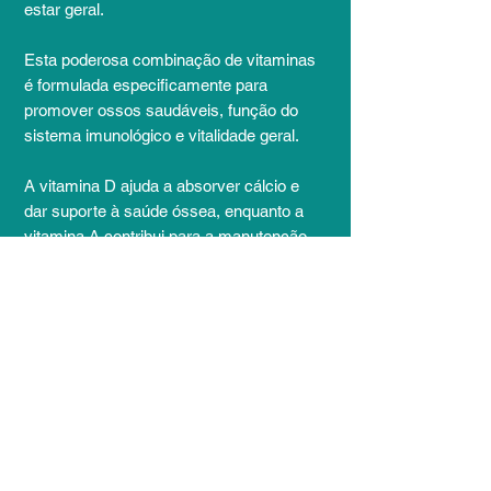
estar geral.
Esta poderosa combinação de vitaminas
é formulada especificamente para
promover ossos saudáveis, função do
sistema imunológico e vitalidade geral.
A vitamina D ajuda a absorver cálcio e
dar suporte à saúde óssea, enquanto a
vitamina A contribui para a manutenção
da pele e da visão saudáveis.
Além disso, a vitamina K desempenha
um papel crucial na coagulação do
sangue e no metabolismo ósseo.
Este frasco conveniente de 20ml é o
complemento perfeito para sua rotina
diária de saúde, fornecendo nutrientes
essenciais para uma saúde ideal.